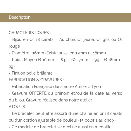
Description
CARACTERISTIQUES :
- Bijou en Or 18 carats – Au choix Or jaune, Or gris ou Or
rouge
- Diamètre : 16mm (Existe aussi en 17mm et 18mm)
- Poids Moyen Ø 16mm : 1.8 g - (Ø 17mm : 1.9g - Ø 18mm :
2g)
- Finition polie brillante
FABRICATION & GRAVURES :
- Fabrication Française dans notre Atelier à Lyon
- Gravure OFFERTE du prénom et/ou de la date au verso
du bijou. Gravure réalisée dans notre atelier.
ATOUTS :
- Le bracelet peut être assorti d’une chaine en or 18 carats
ou d’un cordon ajustable de couleur (15 coloris au choix)
- Ce modèle de bracelet se décline aussi en médaille