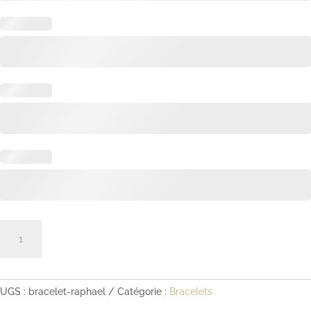
quantité
de
Bracelet
Raphaël
UGS :
bracelet-raphael
Catégorie :
Bracelets